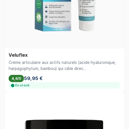
Veluflex
Crème articulaire aux actifs naturels (acide hyaluronique,
harpagophytum, bambou) qui cible direc...
59,95 €
4,6/5
En stock