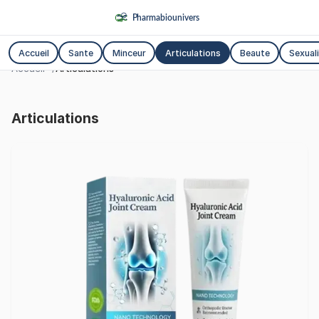
Accueil
Sante
Minceur
Articulations
Beaute
Sexual
Accueil
Articulations
Articulations