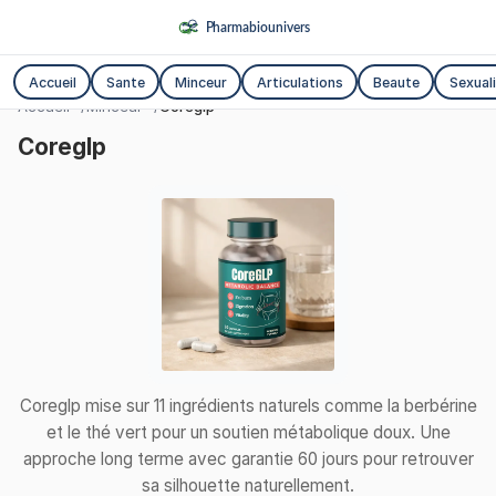
Accueil
Sante
Minceur
Articulations
Beaute
Sexual
Accueil
Minceur
Coreglp
Coreglp
Coreglp mise sur 11 ingrédients naturels comme la berbérine
et le thé vert pour un soutien métabolique doux. Une
approche long terme avec garantie 60 jours pour retrouver
sa silhouette naturellement.