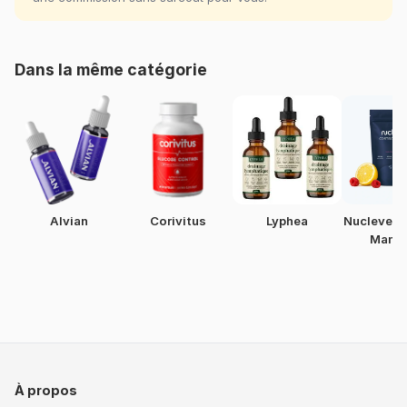
Dans la même catégorie
Alvian
Corivitus
Lyphea
Nuclever C
Mana
À propos